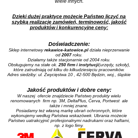
wiele innych.
Dzięki dużej praktyce możecie Państwo liczyć na
szybką realizację zamówień, terminowość, jakość
produktów i konkurencyjne ceny:
Doświadczenie:
Sklep internetowy
rekawice-katowice.pl
działa nieprzerwanie
od
2007
roku.
Działamy także stacjonarnie od 2004 roku.
Obsługujemy na stałe ok.
250 firm i instytucji
(urzędy, szkoły),
które zatrudniają od kilku do kilkudziesięciu pracowników.
Adres siedziby: ul. Zwycięstwa 10 , 42-500 Będzin, woj., śląskie
Jakość produktów i dobre ceny:
W naszej ofercie znajdziecie Państwo produkty wielu
renomowanych firm np. 3M, DeltaPlus, Ćerva, Portwest ale
także i mniej znane.
Posiadamy też własną markę ubrań ochronnych, które
wykonujemy według Państwa wskazówek. Ubrania możecie
Państwo uatrakcyjnić profesjonalnymi nadrukami oraz haftami,
np. z logo fimy.