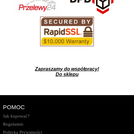
Zapraszamy do współpracy!
D
o sklepu
POMOC
Jak kupować?
Regulamin
Polityka Prywatności