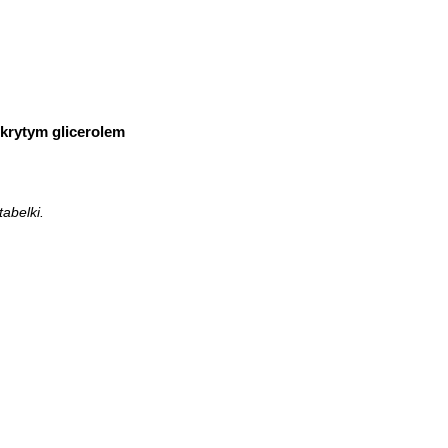
krytym glicerolem
abelki.