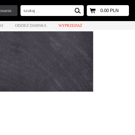
0.00 PLN
owanie
KI
ODZIEŻ DAMSKA
WYPRZEDAŻ