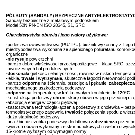
PÓŁBUTY (SANDAŁY) BEZPIECZNE ANTYELEKTROSTATY
Sandały bezpieczne z metalowym podnoskiem
Model 52N PN-EN ISO 20345, S1, SRC
Charakterystyka obuwia i jego walory użytkowe:
-podeszwa dwuwarstwowa (PU/TPU): bieżnik wykonany z litego t
międzypodeszwa wykonana ze spienionego poliuretanu komórk
organiczne
-nie rysuje
powierzchni
-bardzo dobre właściwości przeciwpoślizgowe – klasa SRC, szcz
-owoczesnych hal produkcyjnych
-
doskonała
giętkość i elastyczność, również w niskich temperat
-lekkie,
trwałe i wytrzymałe
, skutecznie łagodzi nierówności pod
-bardzo
odporne
na ścieranie, przecięcia i pękanie,
zabezpiecza
mechanicznego uszkodzenia podeszwy
-odporne
na temperaturę w krótkotrwałym kontakcie do
120°C
-konstrukcja podeszwy
chroni
skórę obuwia w jego przedniej czę
-absorpcja energii w części piętowej
-zastosowana technologia łączenia podeszwy z cholewką – bezpoś
termoplastycznego zapewnia
trwałość
połączenia spodu z wierz
-duża stabilność podeszwy
-urzeźbienie czubka podeszwy dodatkowo
zabezpiecza
przed po
-wierzch obuwia wykonany ze skór nubukowych i weluru o wysok
15-krotnie wyższym od wymagań normy