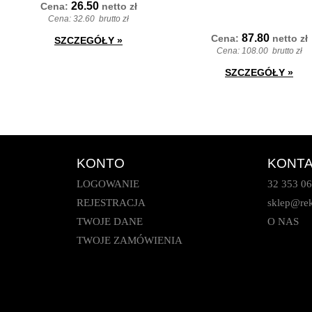
26.50
Cena:
netto
zł
Cena:
32.60
brutto zł
87.80
Cena:
netto
zł
SZCZEGÓŁY
»
Cena:
108.00
brutto zł
SZCZEGÓŁY
»
KONTO
KONT
LOGOWANIE
32 353 06
REJESTRACJA
sklep@rek
TWOJE DANE
O NAS
TWOJE ZAMÓWIENIA