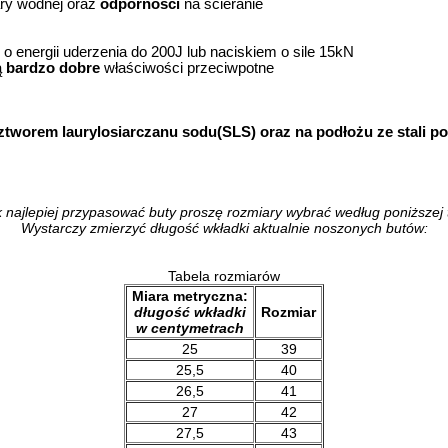
ary wodnej oraz
odporności
na ścieranie
o energii uderzenia do 200J lub naciskiem o sile 15kN
ą
bardzo dobre
właściwości przeciwpotne
tworem laurylosiarczanu sodu(SLS) oraz na podłożu ze stali po
k najlepiej przypasować buty proszę rozmiary wybrać według poniższej t
Wystarczy zmierzyć długość wkładki aktualnie noszonych butów:
Tabela rozmiarów
Miara metryczna:
długość wkładki
Rozmiar
w centymetrach
25
39
25,5
40
26,5
41
27
42
27,5
43