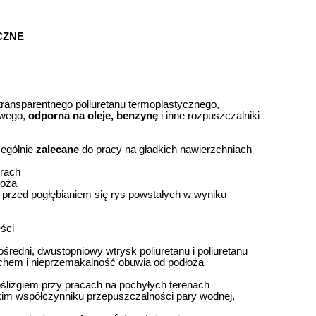
CZNE
ransparentnego poliuretanu termoplastycznego,
owego,
odporna na oleje, benzynę
i inne rozpuszczalniki
ególnie
zalecane
do pracy na gładkich nawierzchniach
urach
łoża
przed pogłębianiem się rys powstałych w wyniku
ści
redni, dwustopniowy wtrysk poliuretanu i poliuretanu
chem i nieprzemakalność obuwia od podłoża
ślizgiem przy pracach na pochyłych terenach
im współczynniku przepuszczalności pary wodnej,