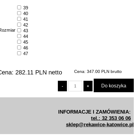
39
40
41
42
Rozmiar
43
44
45
46
47
Cena:
282.11
PLN
netto
Cena:
347.00
PLN
brutto
INFORMACJE I ZAMÓWIENIA:
tel.: 32 353 06 06
sklep@rekawice-katowice.pl