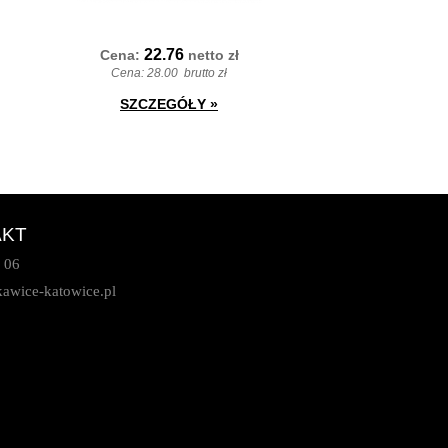
22.76
Cena:
netto
zł
Cena:
28.00
brutto zł
SZCZEGÓŁY
»
AKT
 06
awice-katowice.pl