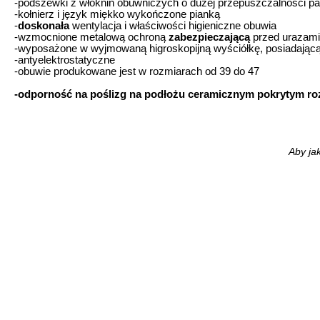
-podszewki z włóknin obuwniczych o dużej przepuszczalności p
-kołnierz i język miękko wykończone pianką
-
doskonała
wentylacja i właściwości higieniczne obuwia
-wzmocnione metalową ochroną
zabezpieczającą
przed urazami 
-wyposażone w wyjmowaną higroskopijną wyściółkę, posiadając
-antyelektrostatyczne
-obuwie produkowane jest w rozmiarach od 39 do 47
-odporność na poślizg na podłożu ceramicznym pokrytym roz
Aby ja