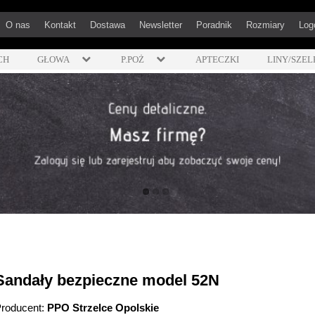
O nas
Kontakt
Dostawa
Newsletter
Poradnik
Rozmiary
Log
CH
GŁOWA
P.POŻ
APTECZKI
LINY/SZEL
Sandały bezpieczne model 52N
roducent:
PPO Strzelce Opolskie