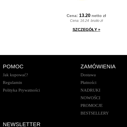
13.20
Cena:
netto
zł
Cena:
16.24
brutto zł
SZCZEGÓŁY
»
POMOC
ZAMÓWIENIA
Jak kupować?
Dostawa
Regulamin
Płatności
Polityka Prywatności
NADRUKI
NOWOŚCI
PROMOCJE
BESTSELLERY
NEWSLETTER