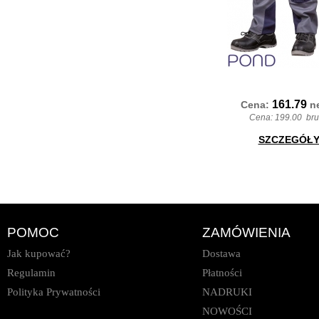
161.79
Cena:
n
Cena:
199.00
brut
SZCZEGÓŁ
POMOC
ZAMÓWIENIA
Jak kupować?
Dostawa
Regulamin
Płatności
Polityka Prywatności
NADRUKI
NOWOŚCI