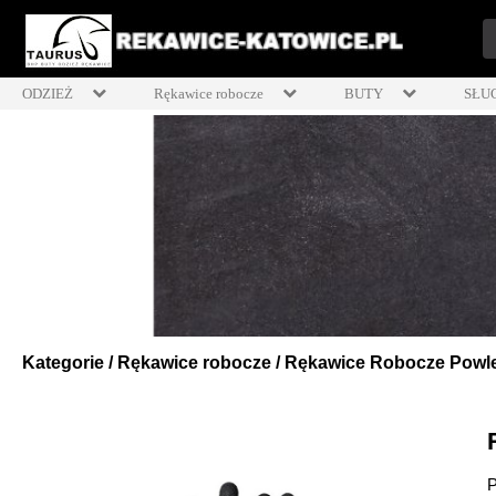
ODZIEŻ
Rękawice robocze
BUTY
SŁU
Kategorie
/
Rękawice robocze
/
Rękawice Robocze Powle
P