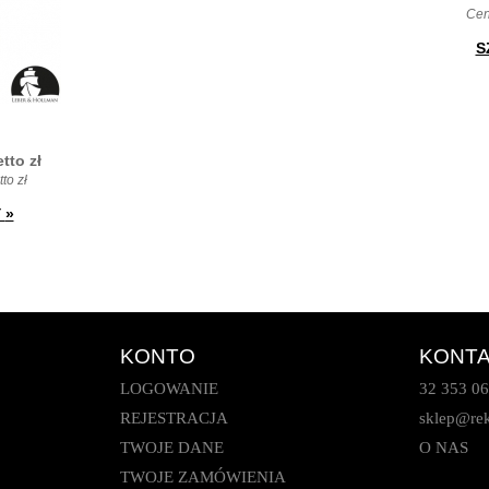
Ce
S
etto
zł
to zł
Y
»
KONTO
KONT
LOGOWANIE
32 353 06
REJESTRACJA
sklep@rek
TWOJE DANE
O NAS
TWOJE ZAMÓWIENIA