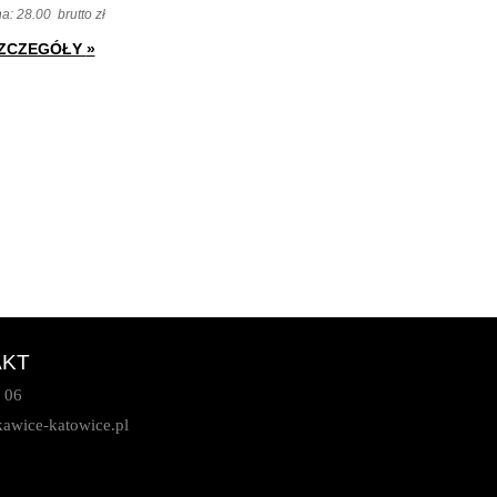
na:
28.00
brutto zł
ZCZEGÓŁY
»
AKT
 06
awice-katowice.pl