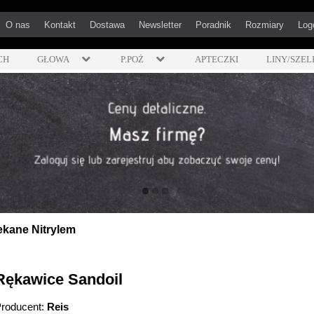
O nas
Kontakt
Dostawa
Newsletter
Poradnik
Rozmiary
Log
CH
GŁOWA
P.POŻ
APTECZKI
LINY/SZEL
kane Nitrylem
Rękawice Sandoil
roducent:
Reis