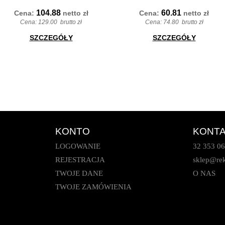
104.88
60.81
Cena:
netto
zł
Cena:
netto
zł
Cena:
129.00
brutto zł
Cena:
74.80
brutto zł
SZCZEGÓŁY
SZCZEGÓŁY
KONTO
KONT
LOGOWANIE
32 353 06
REJESTRACJA
sklep@rek
TWOJE DANE
O NAS
TWOJE ZAMÓWIENIA