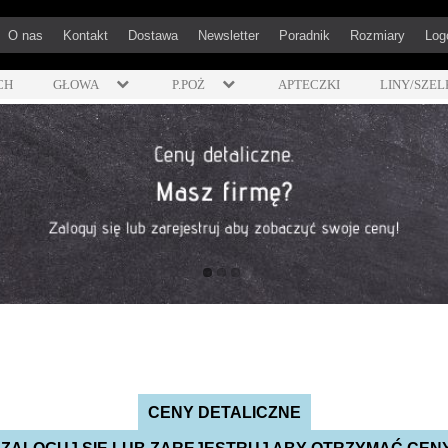
O nas
Kontakt
Dostawa
Newsletter
Poradnik
Rozmiary
Log
CH
GŁOWA
P.POŻ
APTECZKI
LINY/SZEL
CENY DETALICZNE