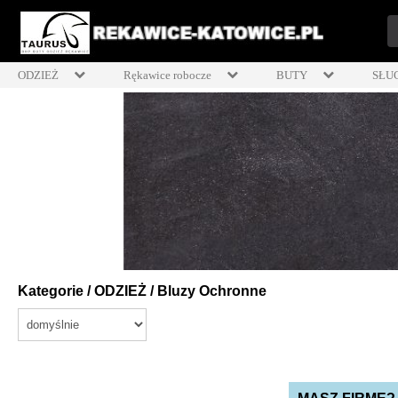
ODZIEŻ
Rękawice robocze
BUTY
SŁU
Kategorie
/
ODZIEŻ
/
Bluzy Ochronne