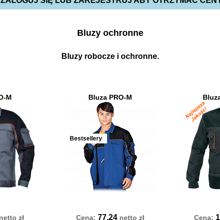
 ZALOGUJ SIĘ LUB ZAREJESTRUJ ABY OTRZYMAĆ CEN
Bluzy ochronne
Bluzy robocze i ochronne.
O-M
Bluza PRO-M
Bluz
Bestsellery
77.24
1
netto
zł
Cena:
netto
zł
Cena: