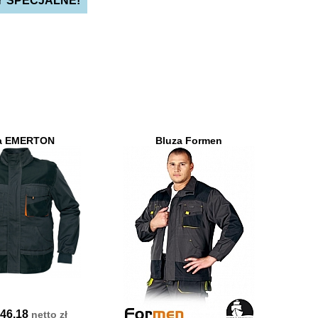
Y SPECJALNE!
a EMERTON
Bluza Formen
46.18
netto
zł