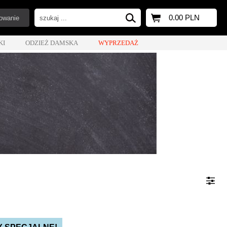
0.00 PLN
owanie
KI
ODZIEŻ DAMSKA
WYPRZEDAŻ