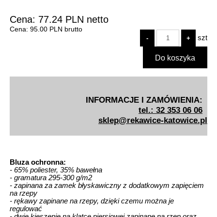
Cena:
77.24
PLN
netto
Cena:
95.00
PLN
brutto
szt
INFORMACJE I ZAMÓWIENIA:
tel.: 32 353 06 06
sklep@rekawice-katowice.pl
Bluza ochronna:
- 65% poliester, 35% bawełna
- gramatura 295-300 g/m2
- zapinana za zamek błyskawiczny z dodatkowym zapięciem
na rzepy
- rękawy zapinane na rzepy, dzięki czemu można je
regulować
- dwie kieszenie na klatce piersiowej zapinane na rzep oraz