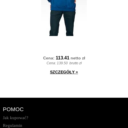
113.41
Cena:
netto
zł
Cena:
139.50
brutto zł
SZCZEGÓŁY
»
POMOC
Jak kupować?
Regulamin