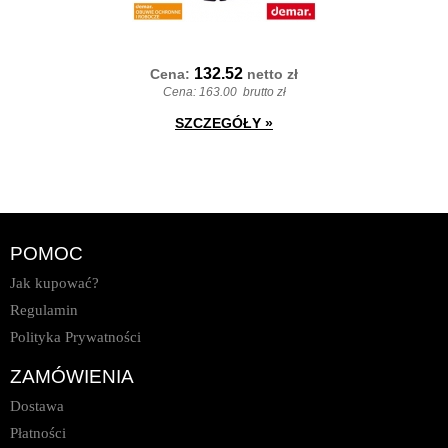
132.52
Cena:
netto
zł
Cena:
163.00
brutto zł
SZCZEGÓŁY
»
POMOC
Jak kupować?
Regulamin
Polityka Prywatności
ZAMÓWIENIA
Dostawa
Płatności